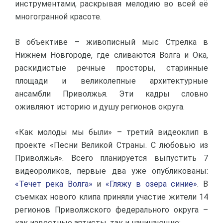
инструментами, раскрывая мелодию во всей её
многогранной красоте.
В объективе – живописный мыс Стрелка в
Нижнем Новгороде, где сливаются Волга и Ока,
раскидистые речные просторы, старинные
площади и великолепные архитектурные
ансамбли Приволжья. Эти кадры словно
оживляют историю и душу регионов округа.
«Как молоды мы были» – третий видеоклип в
проекте «Песни Великой Страны. С любовью из
Приволжья». Всего планируется выпустить 7
видеороликов, первые два уже опубликованы:
«Течет река Волга»
и
«Гляжу в озера синие»
. В
съемках нового клипа приняли участие жители 14
регионов Приволжского федерального округа –
как известные артисты, так и начинающие: