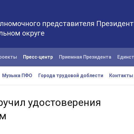
лномочного представителя Президент
льном округе
роекты
Пресс-центр
Приемная Президента
Единст
Музыка ПФО
Города трудовой доблести
Контакты
ручил удостоверения
ям