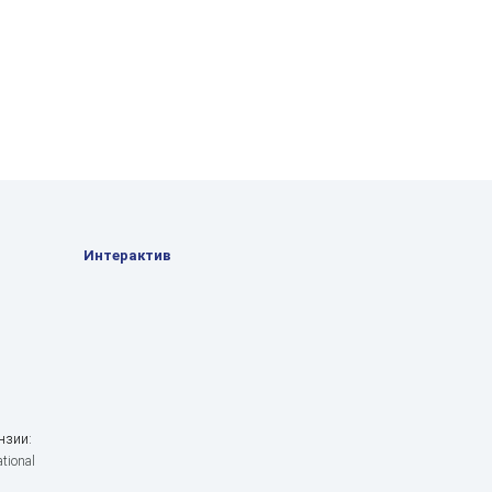
Интерактив
нзии:
tional