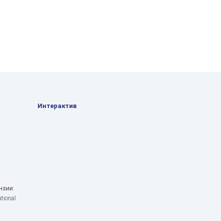
Интерактив
нзии:
tional