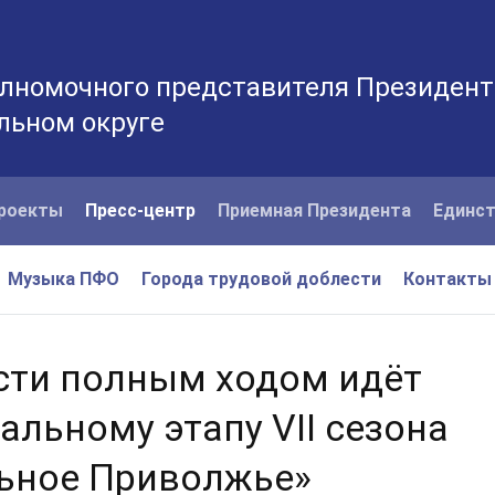
лномочного представителя Президент
льном округе
роекты
Пресс-центр
Приемная Президента
Единст
Музыка ПФО
Города трудовой доблести
Контакты
сти полным ходом идёт
альному этапу VII сезона
льное Приволжье»