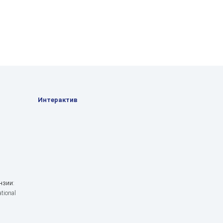
Интерактив
нзии:
tional