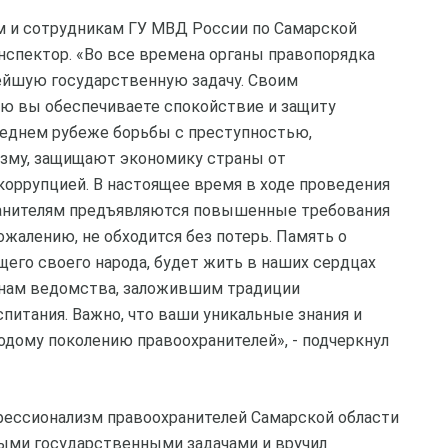
м и сотрудникам ГУ МВД России по Самарской
нспектор. «Во все времена органы правопорядка
йшую государственную задачу. Своим
 вы обеспечиваете спокойствие и защиту
реднем рубеже борьбы с преступностью,
зму, защищают экономику страны от
коррупцией. В настоящее время в ходе проведения
ранителям предъявляются повышенные требования
ожалению, не обходится без потерь. Память о
щего своего народа, будет жить в наших сердцах
анам ведомства, заложившим традиции
питания. Важно, что ваши уникальные знания и
дому поколению правоохранителей», - подчеркнул
фессионализм правоохранителей Самарской области
ыми государственными задачами и вручил