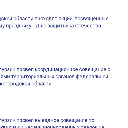
ской области проходят акции, посвященные
у празднику - Дню защитника Отечества
Мурзин провел координационное совещание с
лями территориальных органов федеральной
жегородской области
Мурзин провел выездное совещание по
квидации несанкционированных свалок на